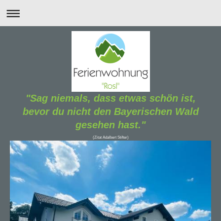
"Sag niemals, dass etwas schön ist,
bevor du nicht den Bayerischen Wald
gesehen hast."
(Zitat Adalbert Stifter)