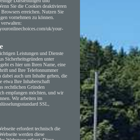
einige Darstellungen und
Wenn Sie die Cookies deaktivieren
s Browsers erreichen. Nutzen Sie
ungen vornehmen zu können.
 verwalten:
.youronlinechoices.com/uk/your-
e
lichtigen Leistungen und Dienste
s Sicherheitsgründen unter
eht es hier um Ihren Name, eine
hrift und Ihre Telefonnummer
n dabei auch um Inhalte gehen, die
 etwa Ihre Inhaberschaft
us rechtlichen Gründen
hlich empfangen möchten, und wir
nnen. Wir arbeiten im
hlüsselungsstandard SSL,
ebseite erfordert technisch die
 Webseite werden diese
des Webspace erfasst. Diese