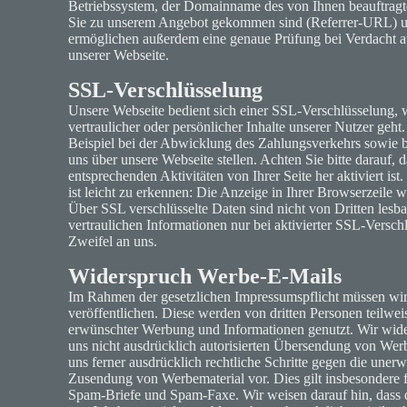
Betriebssystem, der Domainname des von Ihnen beauftragten
Sie zu unserem Angebot gekommen sind (Referrer-URL) un
ermöglichen außerdem eine genaue Prüfung bei Verdacht a
unserer Webseite.
SSL-Verschlüsselung
Unsere Webseite bedient sich einer SSL-Verschlüsselung,
vertraulicher oder persönlicher Inhalte unserer Nutzer geh
Beispiel bei der Abwicklung des Zahlungsverkehrs sowie be
uns über unsere Webseite stellen. Achten Sie bitte darauf,
entsprechenden Aktivitäten von Ihrer Seite her aktiviert ist
ist leicht zu erkennen: Die Anzeige in Ihrer Browserzeile wec
Über SSL verschlüsselte Daten sind nicht von Dritten lesba
vertraulichen Informationen nur bei aktivierter SSL-Versc
Zweifel an uns.
Widerspruch Werbe-E-Mails
Im Rahmen der gesetzlichen Impressumspflicht müssen wir
veröffentlichen. Diese werden von dritten Personen teilwe
erwünschter Werbung und Informationen genutzt. Wir wider
uns nicht ausdrücklich autorisierten Übersendung von Werbe
uns ferner ausdrücklich rechtliche Schritte gegen die uner
Zusendung von Werbematerial vor. Dies gilt insbesondere
Spam-Briefe und Spam-Faxe. Wir weisen darauf hin, dass d