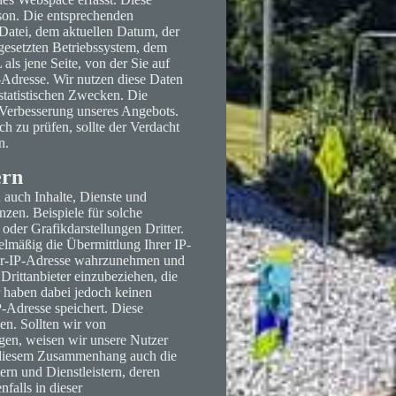
rson. Die entsprechenden
Datei, dem aktuellen Datum, der
esetzten Betriebssystem, dem
ls jene Seite, von der Sie auf
-Adresse. Wir nutzen diese Daten
statistischen Zwecken. Die
e Verbesserung unseres Angebots.
h zu prüfen, sollte der Verdacht
n.
ern
 auch Inhalte, Dienste und
zen. Beispiele für solche
er Grafikdarstellungen Dritter.
gelmäßig die Übermittlung Ihrer IP-
tzer-IP-Adresse wahrzunehmen und
Drittanbieter einzubeziehen, die
r haben dabei jedoch keinen
P-Adresse speichert. Diese
en. Sollten wir von
gen, weisen wir unsere Nutzer
in diesem Zusammenhang auch die
ern und Dienstleistern, deren
falls in dieser