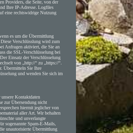
 Providers, die Seite, von der
d Ihre IP-Adresse. Logfiles
uf eine rechtswidrige Nutzung
 wenn es um die Übermittlung
t. Diese Verschlüsslung wird zum
i Anfragen aktiviert, die Sie an
 dass die SSL-Verschlüsselung bei
. Der Einsatz der Verschlüsselung
hselt von „http://“ zu „https://“.
r. Übermitteln Sie Ihre
hlüsselung und wenden Sie sich im
 unsere Kontaktdaten
ise zur Übersendung nicht
sprechen hiermit jeglicher von
material aller Art. Wir behalten
wünschte und unverlangte
 für sogenannte Spam-E-Mails,
ie unautorisierte Übermittlung