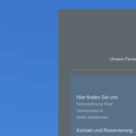
Unsere Feri
Hier finden Sie uns
Ferienwohnung "Rosl"
Lämmersreut
41
94065
Waldkirchen
Kontakt und Reservierung