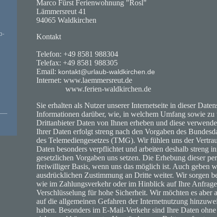
Marco Fürst Ferienwohnung "Rosl"
Lämmersreut 41
94065 Waldkirchen
p-
Kontakt
Telefon: +49 8581 988304
Telefax: +49 8581 988305
Email:
kontakt@urlaub-waldkirchen.de
Internet: www.laemmersreut.de
www.ferien-waldkirchen.de
Sie erhalten als Nutzer unserer Internetseite in dieser Dat
Informationen darüber, wie, in welchem Umfang sowie z
Drittanbieter Daten von Ihnen erheben und diese verwen
Ihrer Daten erfolgt streng nach den Vorgaben des Bundes
des Telemediengesetzes (TMG). Wir fühlen uns der Vertrau
Daten besonders verpflichtet und arbeiten deshalb streng i
gesetzlichen Vorgaben uns setzen. Die Erhebung dieser pe
freiwilliger Basis, wenn uns das möglich ist. Auch geben w
ausdrücklichen Zustimmung an Dritte weiter. Wir sorgen be
wie im Zahlungsverkehr oder im Hinblick auf Ihre Anfrage
Verschlüsselung für hohe Sicherheit. Wir möchten es aber a
auf die allgemeinen Gefahren der Internetnutzung hinzuwei
haben. Besonders im E-Mail-Verkehr sind Ihre Daten ohne