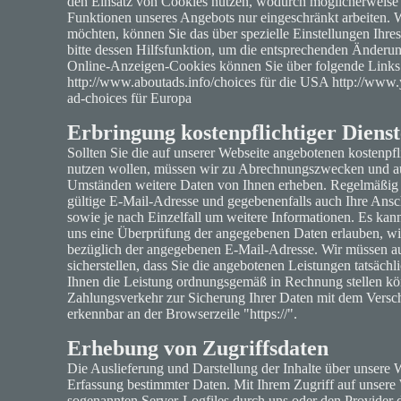
den Einsatz von Cookies nutzen, wodurch möglicherweise 
Funktionen unseres Angebots nur eingeschränkt arbeiten. 
möchten, können Sie das über spezielle Einstellungen Ihre
bitte dessen Hilfsfunktion, um die entsprechenden Änder
Online-Anzeigen-Cookies können Sie über folgende Links
http://www.aboutads.info/choices für die USA http://www
ad-choices für Europa
Erbringung kostenpflichtiger Dienst
Sollten Sie die auf unserer Webseite angebotenen kostenpf
nutzen wollen, müssen wir zu Abrechnungszwecken und au
Umständen weitere Daten von Ihnen erheben. Regelmäßig g
gültige E-Mail-Adresse und gegebenenfalls auch Ihre Ansc
sowie je nach Einzelfall um weitere Informationen. Es kan
uns eine Überprüfung der angegebenen Daten erlauben, wie
bezüglich der angegebenen E-Mail-Adresse. Wir müssen a
sicherstellen, dass Sie die angebotenen Leistungen tatsäc
Ihnen die Leistung ordnungsgemäß in Rechnung stellen kö
Zahlungsverkehr zur Sicherung Ihrer Daten mit dem Versc
erkennbar an der Browserzeile "https://".
Erhebung von Zugriffsdaten
Die Auslieferung und Darstellung der Inhalte über unsere W
Erfassung bestimmter Daten. Mit Ihrem Zugriff auf unsere
sogenannten Server-Logfiles durch uns oder den Provider 