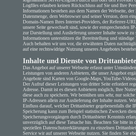
Logfiles erlauben keinen Rückschluss auf Sie und Ihre Pe
Informationen bestehen aus dem Namen der Webseite, der 
Datenmenge, dem Webrowser und seiner Version, dem eing
Domain-Namen Ihres Internet-Providers, der Referrer-URL a
unsere Seite gewechselt sind, sowie der entsprechenden IP
zur Darstellung und Auslieferung unserer Inhalte sowie zu 
Informationen unterstützen die Bereitstellung und ständig
Auch behalten wir uns vor, die erwähnten Daten nachträglic
auf eine rechtswidrige Nutzung unseres Angebotes bestehe
Inhalte und Dienste von Drittanbiet
Das Angebot auf unserer Webseite erfasst unter Umständen
Leistungen von anderen Anbietern, die unser Angebot ergän
Angebote sind Karten von Google-Maps, YouTube-Videos od
Der Aufruf dieser Leistungen von dritter Seite erfordert re
Adresse. Damit ist es diesen Anbietern möglich, Ihre Nu
diese auch zu speichern. Wir bemühen uns sehr, nur solche 
IP-Adressen allein zur Auslieferung der Inhalte nutzen. Wi
Einfluss darauf, welcher Drittanbieter gegebenenfalls die I
Speicherung kann zum Beispiel statistischen Zwecken dien
Speicherungsvorgängen durch Drittanbieter Kenntnis erlan
unverzüglich auf diese Tatsache hin. Beachten Sie bitte 
speziellen Datenschutzerklärungen zu einzelnen Drittanbiet
Service wir auf unserer Webseite nutzen. Sie finden Sie eben